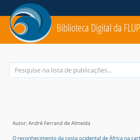
Biblioteca Digital da FLU
Your
Search
Terms:
Autor: André Ferrand de Almeida
O reconhecimento da costa ocidental de África na car