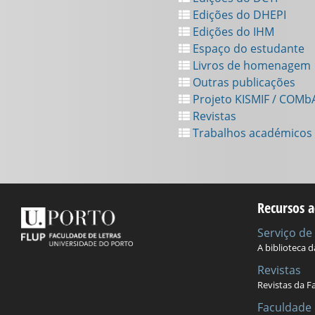
Edições do DHEPI
Edições do IHM
Espaço do estudante
Livros de homenagem
Outras publicações
Projeto KISMIF / COMb
Revistas
Trabalhos académicos
Recursos a
Serviço d
A biblioteca 
Revistas
Revistas da F
Faculdade 