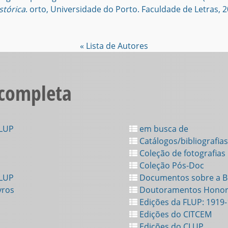
stórica
. orto, Universidade do Porto. Faculdade de Letras, 2
« Lista de Autores
 completa
FLUP
em busca de
Catálogos/bibliografias
Coleção de fotografias
Coleção Pós-Doc
FLUP
Documentos sobre a Bi
vros
Doutoramentos Honor
Edições da FLUP: 1919
Edições do CITCEM
Edições do CLUP