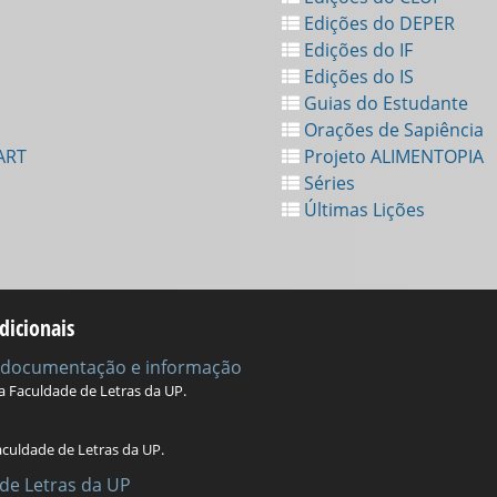
Edições do DEPER
Edições do IF
Edições do IS
Guias do Estudante
Orações de Sapiência
ART
Projeto ALIMENTOPIA
Séries
Últimas Lições
dicionais
e documentação e informação
da Faculdade de Letras da UP.
aculdade de Letras da UP.
de Letras da UP