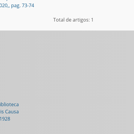
020,, pag. 73-74
Total de artigos: 1
blioteca
is Causa
-1928