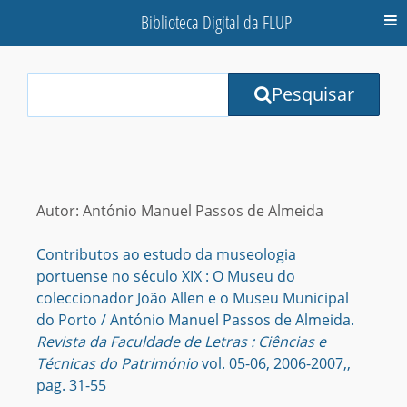
Biblioteca Digital da FLUP
M
Your
Pesquisar
Search
Terms:
Autor: António Manuel Passos de Almeida
Contributos ao estudo da museologia
portuense no século XIX : O Museu do
coleccionador João Allen e o Museu Municipal
do Porto / António Manuel Passos de Almeida.
Revista da Faculdade de Letras : Ciências e
Técnicas do Património
vol. 05-06, 2006-2007,,
pag. 31-55