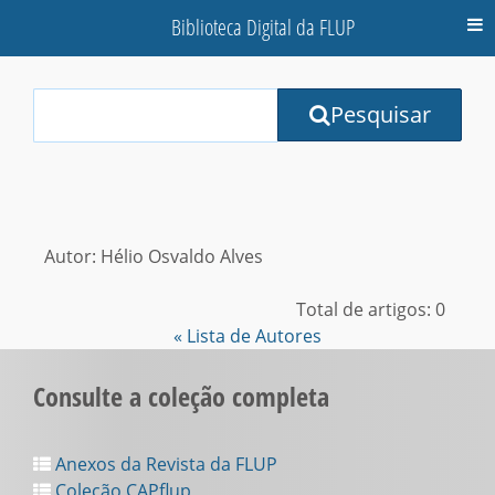
Biblioteca Digital da FLUP
M
Your
Pesquisar
Search
Terms:
Autor: Hélio Osvaldo Alves
Total de artigos: 0
« Lista de Autores
Consulte a coleção completa
Anexos da Revista da FLUP
Coleção CAPflup