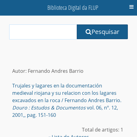
Biblioteca Digital da FLUP
M
Your
Pesquisar
Search
Terms:
Autor: Fernando Andres Barrio
Trujales y lagares en la documentación
medieval riojana y su relacion con los lagares
excavados en la roca / Fernando Andres Barrio.
Douro : Estudos & Documentos
vol. 06, nº. 12,
2001,, pag. 151-160
Total de artigos: 1