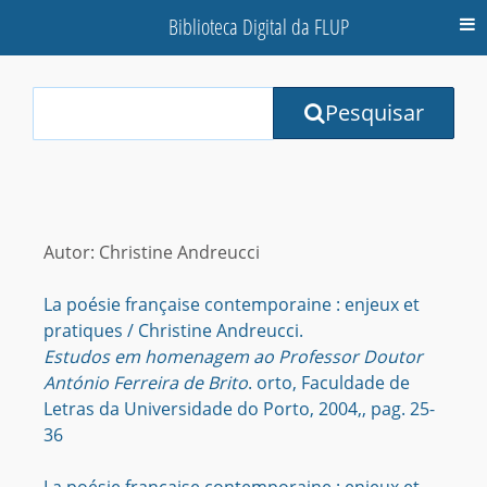
Biblioteca Digital da FLUP
M
Your
Pesquisar
Search
Terms:
Autor: Christine Andreucci
La poésie française contemporaine : enjeux et
pratiques / Christine Andreucci.
Estudos em homenagem ao Professor Doutor
António Ferreira de Brito
. orto, Faculdade de
Letras da Universidade do Porto, 2004,, pag. 25-
36