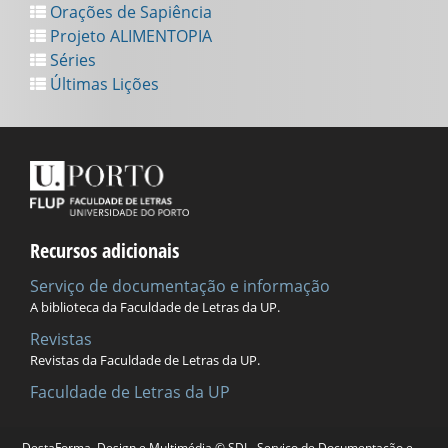
Orações de Sapiência
Projeto ALIMENTOPIA
Séries
Últimas Lições
Recursos adicionais
Serviço de documentação e informação
A biblioteca da Faculdade de Letras da UP.
Revistas
Revistas da Faculdade de Letras da UP.
Faculdade de Letras da UP
DestaForma, Design e Multimédia © SDI - Serviço de Documentação e