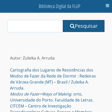
Biblioteca Digital da FLUP
M
Your
Pesquisar
Search
Terms:
Autor: Zuleika A. Arruda
Cartografia dos Lugares de Resistências dos
Modos de Fazer da Rede de Dormir : Redeiras
de Várzea Grande (MT) – Brasil / Zuleika A.
Arruda.
Modos de Fazer=Ways of Making
. orto,
Universidade do Porto. Faculdade de Letras.
CITCEM – Centro de Investigação