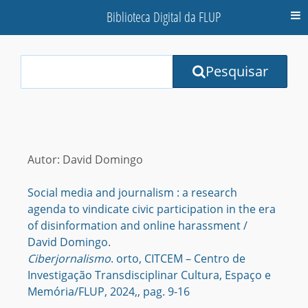
Biblioteca Digital da FLUP
M
Your
Pesquisar
Search
Terms:
Autor: David Domingo
Social media and journalism : a research
agenda to vindicate civic participation in the era
of disinformation and online harassment /
David Domingo.
Ciberjornalismo
. orto, CITCEM – Centro de
Investigação Transdisciplinar Cultura, Espaço e
Memória/FLUP, 2024,, pag. 9-16