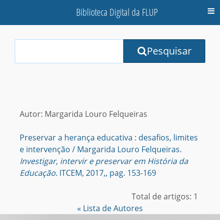
Biblioteca Digital da FLUP
M
Your
Pesquisar
Search
Terms:
Autor: Margarida Louro Felqueiras
Preservar a herança educativa : desafios, limites
e intervenção / Margarida Louro Felqueiras.
Investigar, intervir e preservar em História da
Educação
. ITCEM, 2017,, pag. 153-169
Total de artigos: 1
« Lista de Autores