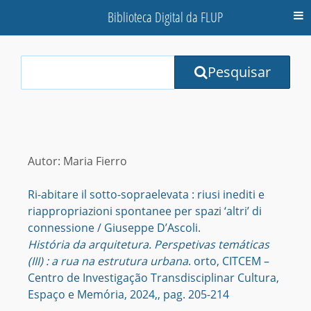
Biblioteca Digital da FLUP
M
Your
Pesquisar
Search
Terms:
Autor: Maria Fierro
Ri-abitare il sotto-sopraelevata : riusi inediti e
riappropriazioni spontanee per spazi ‘altri’ di
connessione / Giuseppe D’Ascoli.
História da arquitetura. Perspetivas temáticas
(III) : a rua na estrutura urbana
. orto, CITCEM –
Centro de Investigação Transdisciplinar Cultura,
Espaço e Memória, 2024,, pag. 205-214