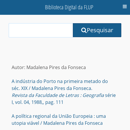
Biblioteca Digital da FLUP
M
Your
Pesquisar
Search
Terms:
Autor: Madalena Pires da Fonseca
A indústria do Porto na primeira metado do
séc. XIX / Madalena Pires da Fonseca.
Revista da Faculdade de Letras : Geografia
série
I, vol. 04, 1988,, pag. 111
A política regional da União Europeia : uma
utopia viável / Madalena Pires da Fonseca