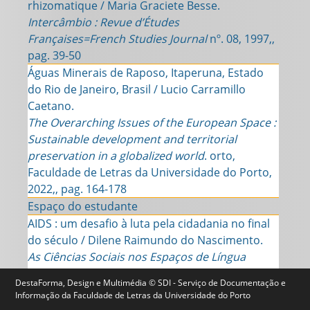
rhizomatique / Maria Graciete Besse.
Intercâmbio : Revue d’Études
Françaises=French Studies Journal
nº. 08, 1997,,
pag. 39-50
Águas Minerais de Raposo, Itaperuna, Estado
do Rio de Janeiro, Brasil / Lucio Carramillo
Caetano.
The Overarching Issues of the European Space :
Sustainable development and territorial
preservation in a globalized world
. orto,
Faculdade de Letras da Universidade do Porto,
2022,, pag. 164-178
Espaço do estudante
AIDS : um desafio à luta pela cidadania no final
do século / Dilene Raimundo do Nascimento.
As Ciências Sociais nos Espaços de Língua
Portuguesa:Balanços e desafios : actas
vol. 1,
DestaForma, Design e Multimédia © SDI - Serviço de Documentação e
2002,, pag. 401-409
Informação da Faculdade de Letras da Universidade do Porto
Aimé Césaire et Ina Césaire et le béché originel