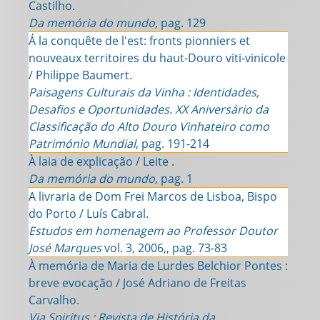
Castilho.
Da memória do mundo
, pag. 129
Á la conquête de l'est: fronts pionniers et
nouveaux territoires du haut-Douro viti-vinicole
/ Philippe Baumert.
Paisagens Culturais da Vinha : Identidades,
Desafios e Oportunidades. XX Aniversário da
Classificação do Alto Douro Vinhateiro como
Património Mundial
, pag. 191-214
À laia de explicação / Leite .
Da memória do mundo
, pag. 1
A livraria de Dom Frei Marcos de Lisboa, Bispo
do Porto / Luís Cabral.
Estudos em homenagem ao Professor Doutor
José Marques
vol. 3, 2006,, pag. 73-83
À memória de Maria de Lurdes Belchior Pontes :
breve evocação / José Adriano de Freitas
Carvalho.
Via Spiritus : Revista de História da