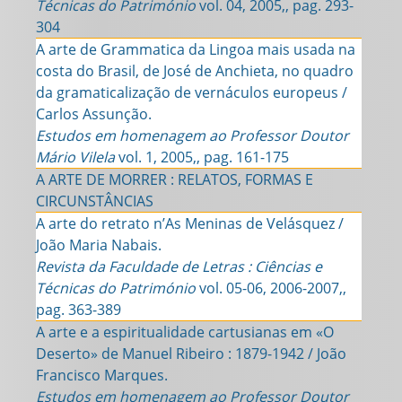
Técnicas do Património
vol. 04, 2005,, pag. 293-
304
A arte de Grammatica da Lingoa mais usada na
costa do Brasil, de José de Anchieta, no quadro
da gramaticalização de vernáculos europeus /
Carlos Assunção.
Estudos em homenagem ao Professor Doutor
Mário Vilela
vol. 1, 2005,, pag. 161-175
A ARTE DE MORRER : RELATOS, FORMAS E
CIRCUNSTÂNCIAS
A arte do retrato n’As Meninas de Velásquez /
João Maria Nabais.
Revista da Faculdade de Letras : Ciências e
Técnicas do Património
vol. 05-06, 2006-2007,,
pag. 363-389
A arte e a espiritualidade cartusianas em «O
Deserto» de Manuel Ribeiro : 1879-1942 / João
Francisco Marques.
Estudos em homenagem ao Professor Doutor