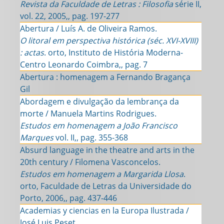
Revista da Faculdade de Letras : Filosofia
série II,
vol. 22, 2005,, pag. 197-277
Abertura / Luís A. de Oliveira Ramos.
O litoral em perspectiva histórica (séc. XVI-XVIII)
: actas
. orto, Instituto de História Moderna-
Centro Leonardo Coimbra,, pag. 7
Abertura : homenagem a Fernando Bragança
Gil
Abordagem e divulgação da lembrança da
morte / Manuela Martins Rodrigues.
Estudos em homenagem a João Francisco
Marques
vol. II,, pag. 355-368
Absurd language in the theatre and arts in the
20th century / Filomena Vasconcelos.
Estudos em homenagem a Margarida Llosa
.
orto, Faculdade de Letras da Universidade do
Porto, 2006,, pag. 437-446
Academias y ciencias en la Europa Ilustrada /
José Luis Peset.