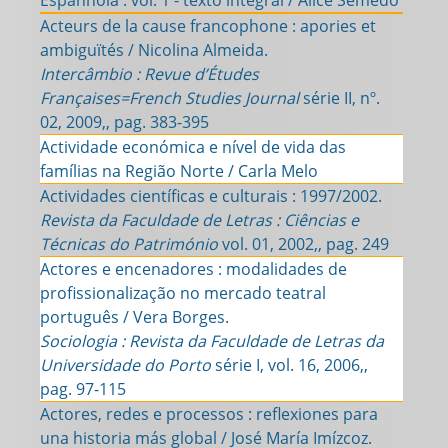
Espanhola : vol. 1 - texto integral / Alice Semedo
Acteurs de la cause francophone : apories et
ambiguïtés / Nicolina Almeida.
Intercâmbio : Revue d’Études
Françaises=French Studies Journal
série II, nº.
02, 2009,, pag. 383-395
Actividade económica e nível de vida das
famílias na Região Norte / Carla Melo
Actividades científicas e culturais : 1997/2002.
Revista da Faculdade de Letras : Ciências e
Técnicas do Património
vol. 01, 2002,, pag. 249
Actores e encenadores : modalidades de
profissionalização no mercado teatral
português / Vera Borges.
Sociologia : Revista da Faculdade de Letras da
Universidade do Porto
série I, vol. 16, 2006,,
pag. 97-115
Actores, redes e processos : reflexiones para
una historia más global / José María Imízcoz.