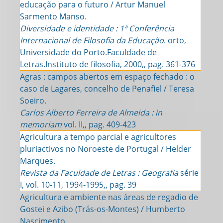
educação para o futuro / Artur Manuel
Sarmento Manso.
Diversidade e identidade : 1ª Conferência
Internacional de Filosofia da Educação
. orto,
Universidade do Porto.Faculdade de
Letras.Instituto de filosofia, 2000,, pag. 361-376
Agras : campos abertos em espaço fechado : o
caso de Lagares, concelho de Penafiel / Teresa
Soeiro.
Carlos Alberto Ferreira de Almeida : in
memoriam
vol. II,, pag. 409-423
Agricultura a tempo parcial e agricultores
pluriactivos no Noroeste de Portugal / Helder
Marques.
Revista da Faculdade de Letras : Geografia
série
I, vol. 10-11, 1994-1995,, pag. 39
Agricultura e ambiente nas áreas de regadio de
Gostei e Azibo (Trás-os-Montes) / Humberto
Nascimento.