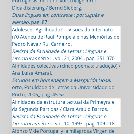
Portugiesischen und vorschlage ihrer
Didaktisierung / Bernd Sieberg.
Duas línguas em contraste : português e
alemão
, pag. 87
Adolescer Agrilhoado?— Visões do internato
n'0 Ateneu de Raul Pompeia e nas Memórias de
Pedro Nava / Rui Carneiro.
Revista da Faculdade de Letras : Línguas e
Literaturas
série II, vol. 21, 2004,, pag. 351-370
Afinidades colectivas (cinco poemas: tradução) /
Ana Luísa Amaral.
Estudos em homenagem a Margarida Llosa
.
orto, Faculdade de Letras da Universidade do
Porto, 2006,, pag. 45-52
Afinidades da estrutura textual da Primeyra e
da Segunda Partidas / Clara Araújo Barros.
Revista da Faculdade de Letras : Línguas e
Literaturas
série II, vol. 10, 1993,, pag. 109-118
Afonso V de Portugal y la milagrosa Virgen de