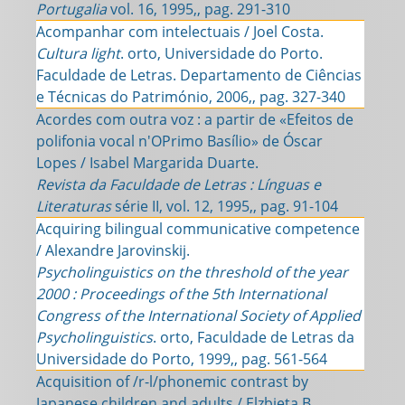
Portugalia
vol. 16, 1995,, pag. 291-310
Acompanhar com intelectuais / Joel Costa.
Cultura light
. orto, Universidade do Porto.
Faculdade de Letras. Departamento de Ciências
e Técnicas do Património, 2006,, pag. 327-340
Acordes com outra voz : a partir de «Efeitos de
polifonia vocal n'OPrimo Basílio» de Óscar
Lopes / Isabel Margarida Duarte.
Revista da Faculdade de Letras : Línguas e
Literaturas
série II, vol. 12, 1995,, pag. 91-104
Acquiring bilingual communicative competence
/ Alexandre Jarovinskij.
Psycholinguistics on the threshold of the year
2000 : Proceedings of the 5th International
Congress of the International Society of Applied
Psycholinguistics
. orto, Faculdade de Letras da
Universidade do Porto, 1999,, pag. 561-564
Acquisition of /r-l/phonemic contrast by
Japanese children and adults / Elzbieta B.