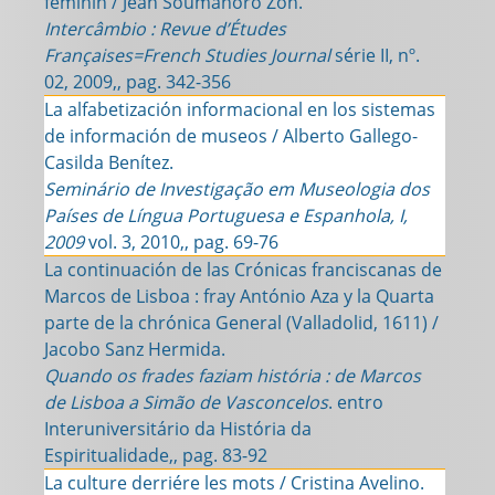
féminin / Jean Soumahoro Zoh.
Intercâmbio : Revue d’Études
Françaises=French Studies Journal
série II, nº.
02, 2009,, pag. 342-356
La alfabetización informacional en los sistemas
de información de museos / Alberto Gallego-
Casilda Benítez.
Seminário de Investigação em Museologia dos
Países de Língua Portuguesa e Espanhola, I,
2009
vol. 3, 2010,, pag. 69-76
La continuación de las Crónicas franciscanas de
Marcos de Lisboa : fray António Aza y la Quarta
parte de la chrónica General (Valladolid, 1611) /
Jacobo Sanz Hermida.
Quando os frades faziam história : de Marcos
de Lisboa a Simão de Vasconcelos
. entro
Interuniversitário da História da
Espiritualidade,, pag. 83-92
La culture derriére les mots / Cristina Avelino.