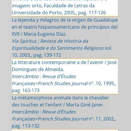
imagem
. orto, Faculdade de Letras da
Universidade do Porto, 2005,, pag. 117-126
La leyenda y milagros de la virgen de Guadalupe
en el teatro hispanoamericano de principios del
XVII / Maria Eugenia Díaz.
Via Spiritus : Revista de História da
Espiritualidade e do Sentimento Religioso
vol.
10, 2003,, pag. 139-172
La litterature contemporaine a de l'avenir / José
Domingues de Almeida.
Intercâmbio : Revue d’Études
Françaises=French Studies Journal
nº. 10, 1999,,
pag. 163-173
La métamorphose animale dans le chevalier
des touches et l'enfant / Marta Giné Janer.
Intercâmbio : Revue d’Études
Françaises=French Studies Journal
nº. 11, 2002,,
pag. 113-132