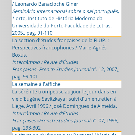
/ Leonardo Banacloche Giner.
Seminário Internacional sobre o sal português,
I
. orto, Instituto de História Moderna da
Universidade do Porto-Faculdade de Letras,
2005,, pag. 91-110
La section d'études françaises de la FLUP. :
Perspectives francophones / Marie-Agnés
Boxus.
Intercâmbio : Revue d’Études
Françaises=French Studies Journal
nº. 12, 2007,,
pag. 99-101
La semaine à l'affiche
La sérénité trompeuse au jour le jour dans en
vie d'Eugène Savitzkaya : suivi d'un entretien à
Liège, Avril 1996 / José Domingues de Almeida.
Intercâmbio : Revue d’Études
Françaises=French Studies Journal
nº. 07, 1996,,
pag. 293-302