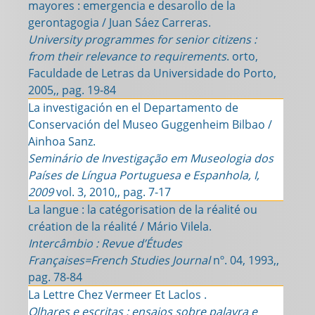
mayores : emergencia e desarollo de la
gerontagogia / Juan Sáez Carreras.
University programmes for senior citizens :
from their relevance to requirements
. orto,
Faculdade de Letras da Universidade do Porto,
2005,, pag. 19-84
La investigación en el Departamento de
Conservación del Museo Guggenheim Bilbao /
Ainhoa Sanz.
Seminário de Investigação em Museologia dos
Países de Língua Portuguesa e Espanhola, I,
2009
vol. 3, 2010,, pag. 7-17
La langue : la catégorisation de la réalité ou
création de la réalité / Mário Vilela.
Intercâmbio : Revue d’Études
Françaises=French Studies Journal
nº. 04, 1993,,
pag. 78-84
La Lettre Chez Vermeer Et Laclos .
Olhares e escritas : ensaios sobre palavra e