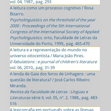
vol. 04, 1987,, pag. 293
A leitura como um processo cognitivo / Rosa
Bizarro.
Psycholinguistics on the threshold of the year
2000 : Proceedings of the 5th International
Congress of the International Society of Applied
Psycholinguistics
. orto, Faculdade de Letras da
Universidade do Porto, 1999,, pag. 465-470
A leitura e a representação do mundo no
universo oitocentista / Maria João Pires.
E-fabulations : e-journal of children's literature
vol. 06, 2010,, pag. 31-39
A lenda de Gaia dos livros de Linhagens : uma
questão de literatura? / José Carlos Ribeiro
Miranda.
Revista da Faculdade de Letras : Línguas e
Literaturas
série II, vol. 05, nº. 2, 1988,, pag. 483-
516
A lexicografia em português sobre as línguas