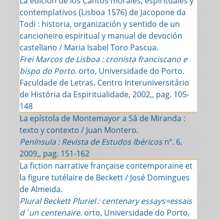
La edición de los Cantos morales, espirituales y
contemplativos (Lisboa 1576) de Jacopone da
Todi : historia, organización y sentido de un
cancioneiro espiritual y manual de devoción
castellano / Maria Isabel Toro Pascua.
Frei Marcos de Lisboa : cronista franciscano e
bispo do Porto
. orto, Universidade do Porto.
Faculdade de Letras. Centro Interuniversitário
de História da Espiritualidade, 2002,, pag. 105-
148
La epístola de Montemayor a Sá de Miranda :
texto y contexto / Juan Montero.
Península : Revista de Estudos Ibéricos
nº. 6,
2009,, pag. 151-162
La fiction narrative française contemporaine et
la figure tutélaire de Beckett / José Domingues
de Almeida.
Plural Beckett Pluriel : centenary essays=essais
d´un centenaire
. orto, Universidade do Porto,