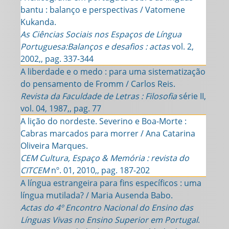
bantu : balanço e perspectivas / Vatomene
Kukanda.
As Ciências Sociais nos Espaços de Língua
Portuguesa:Balanços e desafios : actas
vol. 2,
2002,, pag. 337-344
A liberdade e o medo : para uma sistematização
do pensamento de Fromm / Carlos Reis.
Revista da Faculdade de Letras : Filosofia
série II,
vol. 04, 1987,, pag. 77
A lição do nordeste. Severino e Boa-Morte :
Cabras marcados para morrer / Ana Catarina
Oliveira Marques.
CEM Cultura, Espaço & Memória : revista do
CITCEM
nº. 01, 2010,, pag. 187-202
A língua estrangeira para fins específicos : uma
língua mutilada? / Maria Ausenda Babo.
Actas do 4º Encontro Nacional do Ensino das
Línguas Vivas no Ensino Superior em Portugal
.