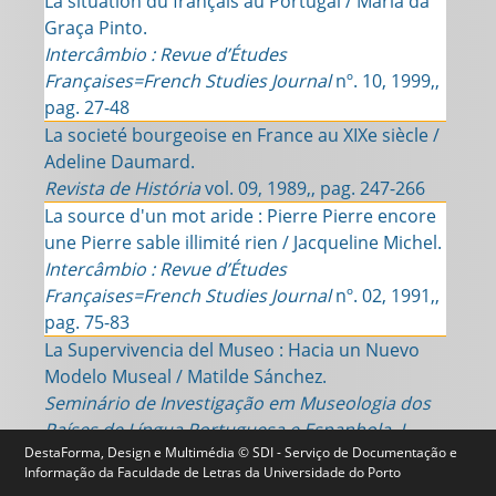
La situation du français au Portugal / Maria da
Graça Pinto.
Intercâmbio : Revue d’Études
Françaises=French Studies Journal
nº. 10, 1999,,
pag. 27-48
La societé bourgeoise en France au XIXe siècle /
Adeline Daumard.
Revista de História
vol. 09, 1989,, pag. 247-266
La source d'un mot aride : Pierre Pierre encore
une Pierre sable illimité rien / Jacqueline Michel.
Intercâmbio : Revue d’Études
Françaises=French Studies Journal
nº. 02, 1991,,
pag. 75-83
La Supervivencia del Museo : Hacia un Nuevo
Modelo Museal / Matilde Sánchez.
Seminário de Investigação em Museologia dos
Países de Língua Portuguesa e Espanhola, I,
DestaForma, Design e Multimédia © SDI - Serviço de Documentação e
2009
vol. 2, 2010,, pag. 216-224
Informação da Faculdade de Letras da Universidade do Porto
La tentation du théâtre chez La Fontaine / Ana