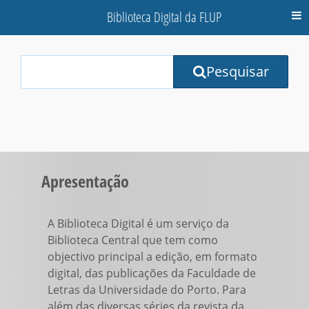
Biblioteca Digital da FLUP
M
Your
Pesquisar
Search
Terms:
Apresentação
A Biblioteca Digital é um serviço da
Biblioteca Central que tem como
objectivo principal a edição, em formato
digital, das publicações da Faculdade de
Letras da Universidade do Porto. Para
além das diversas séries da revista da