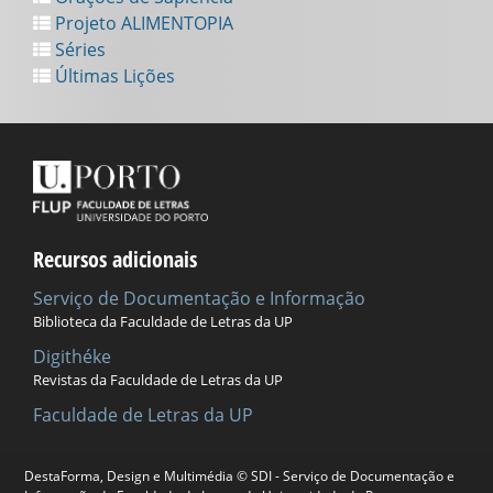
Projeto ALIMENTOPIA
Séries
Últimas Lições
Recursos adicionais
Serviço de Documentação e Informação
Biblioteca da Faculdade de Letras da UP
Digithéke
Revistas da Faculdade de Letras da UP
Faculdade de Letras da UP
Universidade do Porto
DestaForma, Design e Multimédia © SDI - Serviço de Documentação e