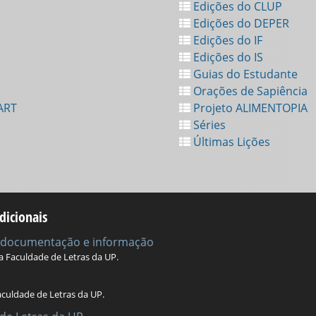
Edições do CLUP
Edições do DEPER
Edições do IF
Edições do IS
Guias do Estudante
Orações de Sapiência
ART
Projeto ALIMENTOPIA
Séries
Últimas Lições
dicionais
e documentação e informação
da Faculdade de Letras da UP.
aculdade de Letras da UP.