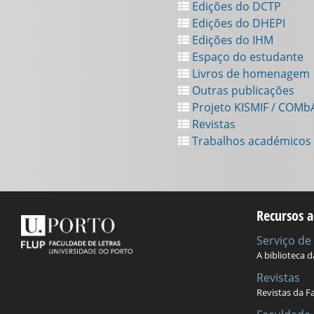
Edições do DCTP
Edições do DHEPI
Edições do IHM
Espaço do estudante
Livros de homenagem
Outras publicações
Projeto KISMIF / COMb
Revistas
Trabalhos académicos
Recursos a
Serviço d
A biblioteca 
Revistas
Revistas da F