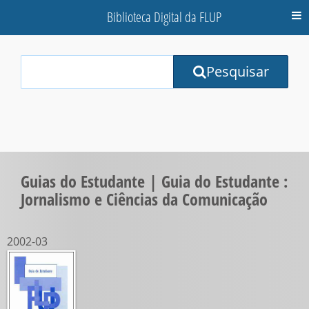
Biblioteca Digital da FLUP
M
Your
Pesquisar
Search
Terms:
Guias do Estudante | Guia do Estudante :
Jornalismo e Ciências da Comunicação
2002-03