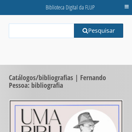
Biblioteca Digital da FLUP
M
Your
Pesquisar
Search
Terms:
Catálogos/bibliografias | Fernando
Pessoa: bibliografia