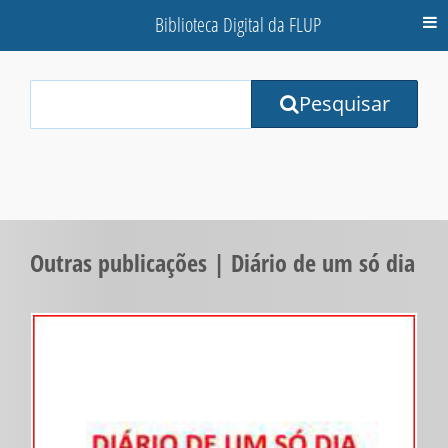
Biblioteca Digital da FLUP
M
Your
Pesquisar
Search
Terms:
Outras publicações | Diário de um só dia