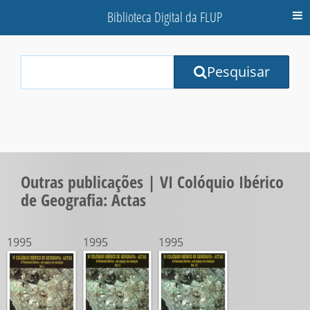
Biblioteca Digital da FLUP
M
Your
Pesquisar
Search
Terms:
Outras publicações | VI Colóquio Ibérico
de Geografia: Actas
1995
1995
1995