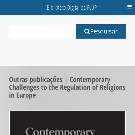
Biblioteca Digital da FLUP
M
Your
Pesquisar
Search
Terms:
Outras publicações | Contemporary
Challenges to the Regulation of Religions
in Europe