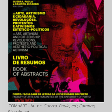
COMbART - Autor:
Guerra, Paula, ed.
;
Campos,
Ricardo, ed.