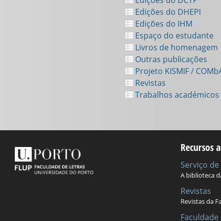
Edições do DHEPI
Edições do IHM
Espaço do estudante
Livros de homenagem
Outras publicações
Projeto KISMIF / COMb
Revistas
Trabalhos académicos
Recursos a
Serviço d
A biblioteca 
Revistas
Revistas da F
Faculdade 