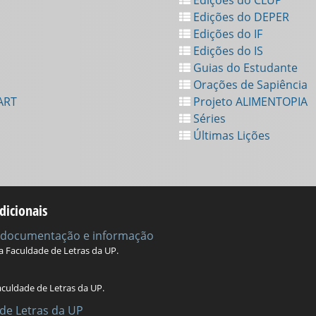
Edições do DEPER
Edições do IF
Edições do IS
Guias do Estudante
Orações de Sapiência
ART
Projeto ALIMENTOPIA
Séries
Últimas Lições
dicionais
e documentação e informação
da Faculdade de Letras da UP.
aculdade de Letras da UP.
de Letras da UP