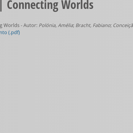
| Connecting Worlds
 Worlds - Autor:
Polónia, Amélia
;
Bracht, Fabiano
;
Conceição
to (.pdf)