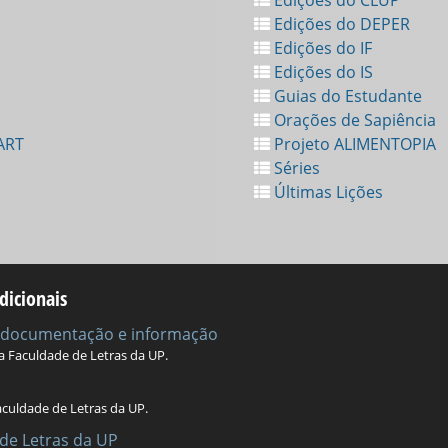
Edições do DEPER
Edições do IF
Edições do IS
Guias do Estudante
Orações de Sapiência
ART
Projeto ALIMENTOPIA
Séries
Últimas Lições
dicionais
e documentação e informação
da Faculdade de Letras da UP.
aculdade de Letras da UP.
de Letras da UP