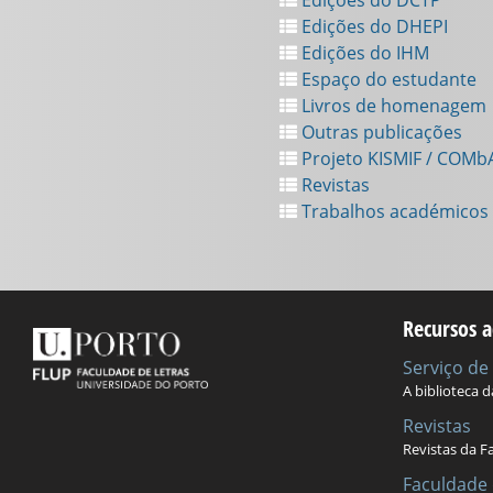
Edições do DHEPI
Edições do IHM
Espaço do estudante
Livros de homenagem
Outras publicações
Projeto KISMIF / COMb
Revistas
Trabalhos académicos
Recursos a
Serviço d
A biblioteca 
Revistas
Revistas da F
Faculdade 