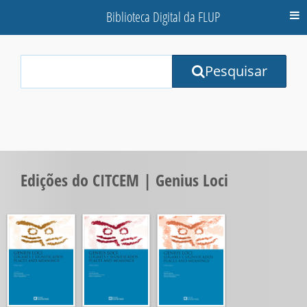
Biblioteca Digital da FLUP
M
Your
Pesquisar
Search
Terms:
Edições do CITCEM | Genius Loci