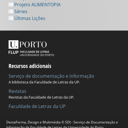
Projeto ALIMENTOPIA
Séries
Últimas Lições
Recursos adicionais
Serviço de documentação e informação
A biblioteca da Faculdade de Letras da UP.
Revistas
Revistas da Faculdade de Letras da UP.
Faculdade de Letras da UP
DestaForma, Design e Multimédia © SDI - Serviço de Documentação e
Universidade do Porto
Informação da Faculdade de Letras da Universidade do Porto