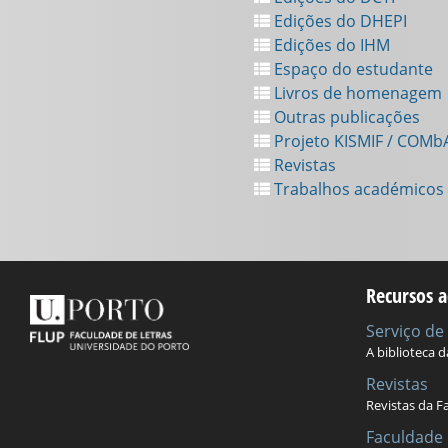
Edições do DHEPI
Edições do IHM
Espaço do estudante
Livros de homenagem
Outras publicações
Projeto KISMIF / COMb
Revistas
Trabalhos académicos
Recursos a
Serviço d
A biblioteca 
Revistas
Revistas da F
Faculdade 