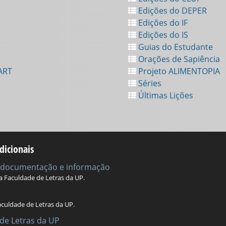
Edições do DEPER
Edições do IF
Edições do IS
Guias do Estudante
Orações de Sapiência
ART
Projeto ALIMENTOPIA
Séries
Últimas Lições
dicionais
e documentação e informação
da Faculdade de Letras da UP.
aculdade de Letras da UP.
de Letras da UP