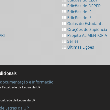
Edições do DEPER
Edições do IF
Edições do IS
Guias do Estudante
Orações de Sapiência
ART
Projeto ALIMENTOPIA
Séries
Últimas Lições
dicionais
e documentação e informação
da Faculdade de Letras da UP.
aculdade de Letras da UP.
de Letras da UP