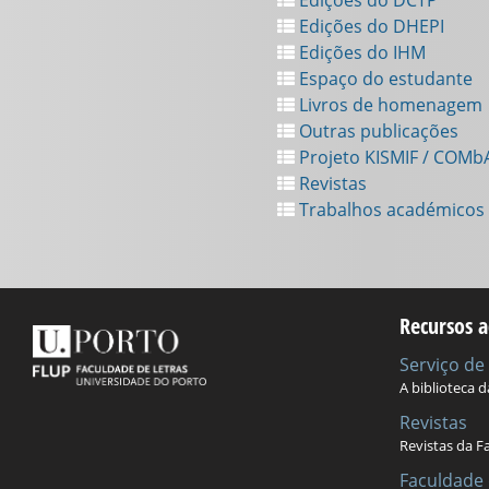
Edições do DHEPI
Edições do IHM
Espaço do estudante
Livros de homenagem
Outras publicações
Projeto KISMIF / COMb
Revistas
Trabalhos académicos
Recursos a
Serviço d
A biblioteca 
Revistas
Revistas da F
Faculdade 