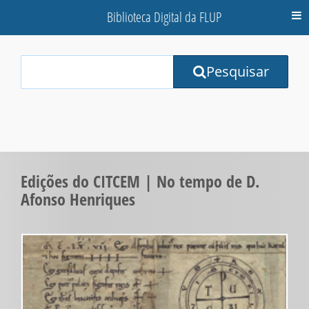
Biblioteca Digital da FLUP
M
Your
Pesquisar
Search
Terms:
Edições do CITCEM | No tempo de D.
Afonso Henriques