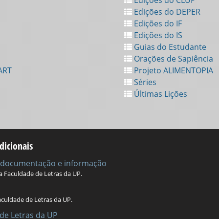
Edições do DEPER
Edições do IF
Edições do IS
Guias do Estudante
Orações de Sapiência
ART
Projeto ALIMENTOPIA
Séries
Últimas Lições
dicionais
e documentação e informação
da Faculdade de Letras da UP.
aculdade de Letras da UP.
de Letras da UP