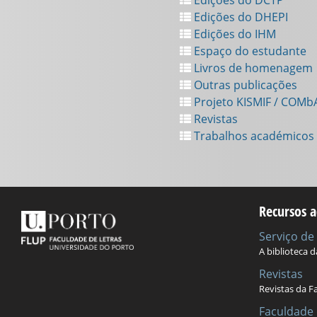
Edições do DHEPI
Edições do IHM
Espaço do estudante
Livros de homenagem
Outras publicações
Projeto KISMIF / COMb
Revistas
Trabalhos académicos
Recursos a
Serviço d
A biblioteca 
Revistas
Revistas da F
Faculdade 