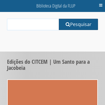
Biblioteca Digital da FLUP
M
Your
Pesquisar
Search
Terms:
Edições do CITCEM | Um Santo para a
Jacobeia