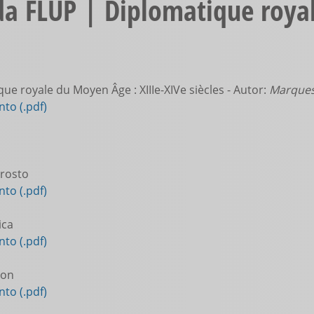
da FLUP | Diplomatique roya
ue royale du Moyen Âge : XIIIe-XIVe siècles - Autor:
Marques
to (.pdf)
rosto
to (.pdf)
ica
to (.pdf)
ion
to (.pdf)