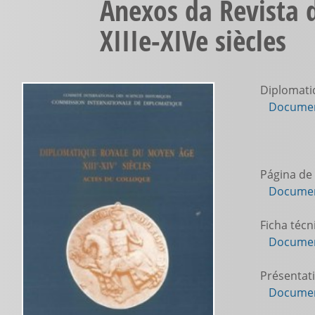
Anexos da Revista 
XIIIe-XIVe siècles
Diplomatiq
Documen
Página de 
Documen
Ficha técn
Documen
Présentat
Documen