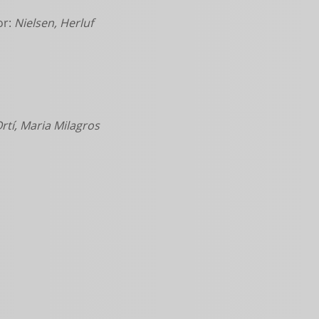
or:
Nielsen, Herluf
rtí, Maria Milagros