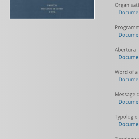
Organisat
Documen
Program
Documen
Abertura
Documen
Word of a
Documen
Message du
Documen
Typologie d
Documen