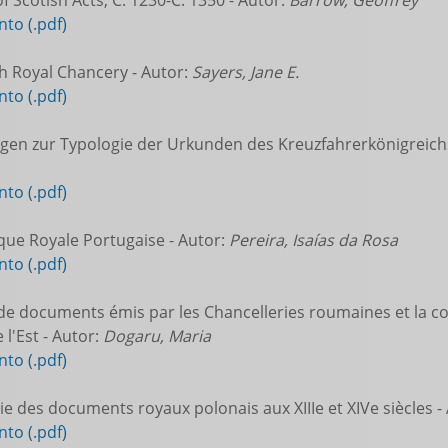
 Scotish Acts, C. 1230-C. 1350 - Autor:
Barrow, Geoffrey
to (.pdf)
h Royal Chancery - Autor:
Sayers, Jane E.
to (.pdf)
n zur Typologie der Urkunden des Kreuzfahrerkönigreichs
to (.pdf)
ue Royale Portugaise - Autor:
Pereira, Isaías da Rosa
to (.pdf)
de documents émis par les Chancelleries roumaines et la co
 l'Est - Autor:
Dogaru, Maria
to (.pdf)
ie des documents royaux polonais aux XIIIe et XIVe siècles -
to (.pdf)