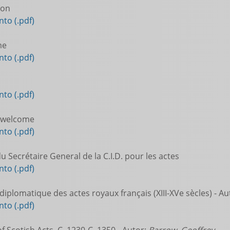
ion
to (.pdf)
me
to (.pdf)
to (.pdf)
 welcome
to (.pdf)
 Secrétaire General de la C.I.D. pour les actes
to (.pdf)
iplomatique des actes royaux français (XIII-XVe sècles) - Au
to (.pdf)