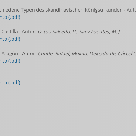
chiedene Typen des skandinavischen Königsurkunden - Aut
to (.pdf)
Castilla - Autor:
Ostos Salcedo, P.
;
Sanz Fuentes, M. J.
to (.pdf)
 Aragón - Autor:
Conde, Rafael
;
Molina, Delgado de
;
Cárcel O
to (.pdf)
to (.pdf)