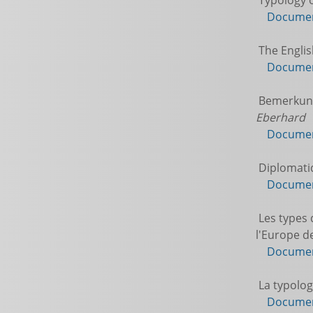
Typology of
Documen
The Englis
Documen
Bemerkunge
Eberhard
Documen
Diplomatiq
Documen
Les types 
l'Europe de
Documen
La typolog
Documen