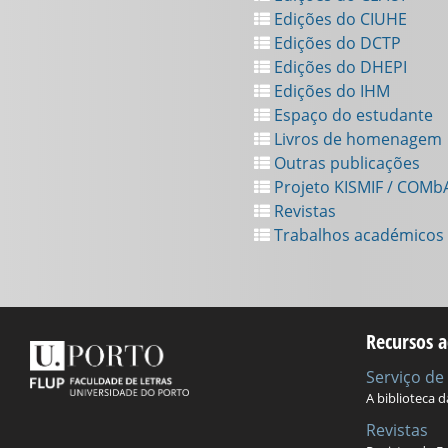
Edições do CIUHE
Edições do DCTP
Edições do DHEPI
Edições do IHM
Espaço do estudante
Livros de homenagem
Outras publicações
Projeto KISMIF / COMb
Revistas
Trabalhos académicos
Recursos a
Serviço d
A biblioteca 
Revistas