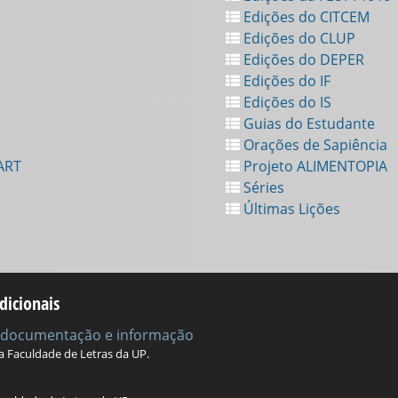
Edições do CITCEM
Edições do CLUP
Edições do DEPER
Edições do IF
Edições do IS
Guias do Estudante
Orações de Sapiência
ART
Projeto ALIMENTOPIA
Séries
Últimas Lições
dicionais
e documentação e informação
da Faculdade de Letras da UP.