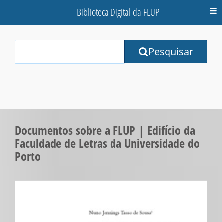
Biblioteca Digital da FLUP
M
Your
Pesquisar
Search
Terms:
Documentos sobre a FLUP | Edifício da
Faculdade de Letras da Universidade do
Porto