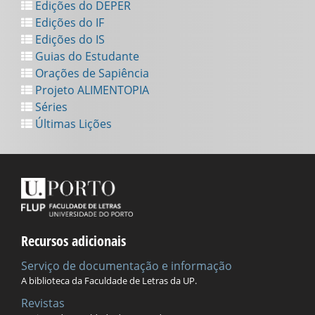
Edições do DEPER
Edições do IF
Edições do IS
Guias do Estudante
Orações de Sapiência
Projeto ALIMENTOPIA
Séries
Últimas Lições
Recursos adicionais
Serviço de documentação e informação
A biblioteca da Faculdade de Letras da UP.
Revistas