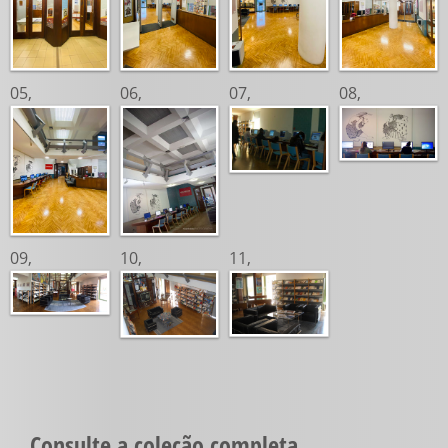
05,
06,
07,
08,
09,
10,
11,
Consulte a coleção completa