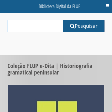
Biblioteca Digital da FLUP
M
Your
Pesquisar
Search
Terms:
Coleção FLUP e-Dita | Historiografia
gramatical peninsular