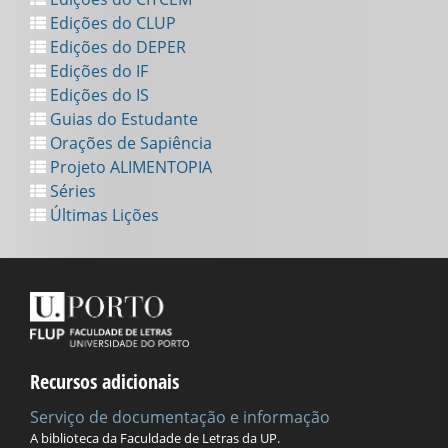
Edições do CLUP
Edições do DEPER
Edições do IF
Edições do IS
Guias do Estudante
Orações de Sapiência
Projeto ALIMENTOPIA
Séries
Últimas Lições
Recursos adicionais
Serviço de documentação e informação
A biblioteca da Faculdade de Letras da UP.