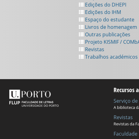
Edições do DHEPI
Edições do IHM
Espaço do estudante
Livros de homenagem
Outras publicações
Projeto KISMIF / COMb
Revistas
Trabalhos académicos
Recursos a
Serviço d
A biblioteca 
Revistas
Revistas da F
Faculdade 