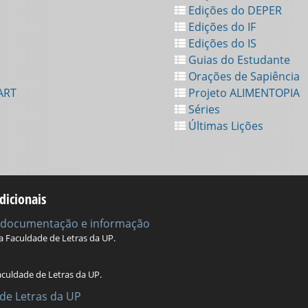
Edições do DEPER
Edições do IF
Edições do IS
Guias do Estudante
Orações de Sapiência
ART
Projeto ALIMENTOPIA
Séries
Últimas Lições
dicionais
e documentação e informação
da Faculdade de Letras da UP.
aculdade de Letras da UP.
de Letras da UP