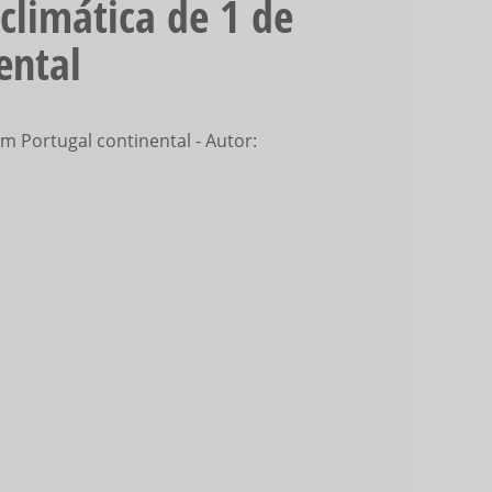
climática de 1 de
Nesta
secção
ental
encontra
as
principais
coleções
m Portugal continental - Autor:
disponíveis
na
Biblioteca
Digital.