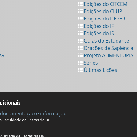
Edições do CITCEM
Edições do CLUP
Edições do DEPER
Edições do IF
Edições do IS
Guias do Estudante
Orações de Sapiência
ART
Projeto ALIMENTOPIA
Séries
Últimas Lições
dicionais
e documentação e informação
da Faculdade de Letras da UP.
aculdade de Letras da UP.