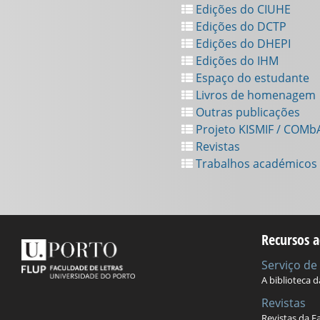
Edições do CIUHE
Edições do DCTP
Edições do DHEPI
Edições do IHM
Espaço do estudante
Livros de homenagem
Outras publicações
Projeto KISMIF / COMb
Revistas
Trabalhos académicos
Recursos a
Serviço d
A biblioteca 
Revistas
Revistas da F