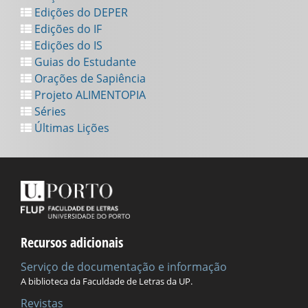
Edições do DEPER
Edições do IF
Edições do IS
Guias do Estudante
Orações de Sapiência
Projeto ALIMENTOPIA
Séries
Últimas Lições
Recursos adicionais
Serviço de documentação e informação
A biblioteca da Faculdade de Letras da UP.
Revistas