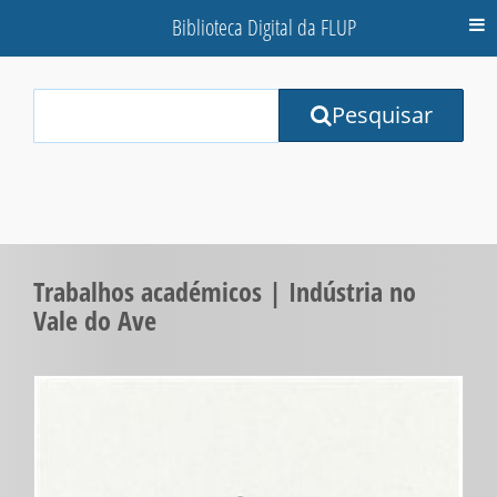
Biblioteca Digital da FLUP
M
Your
Pesquisar
Search
Terms:
Trabalhos académicos | Indústria no
Vale do Ave