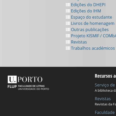
Edições do DHEPI
Edições do IHM
Espaço do estudante
Livros de homenagem
Outras publicações
Projeto KISMIF / COMb
Revistas
Trabalhos académicos
Recursos a
Serviço d
A biblioteca 
Revistas
Revistas da F
Faculdade 