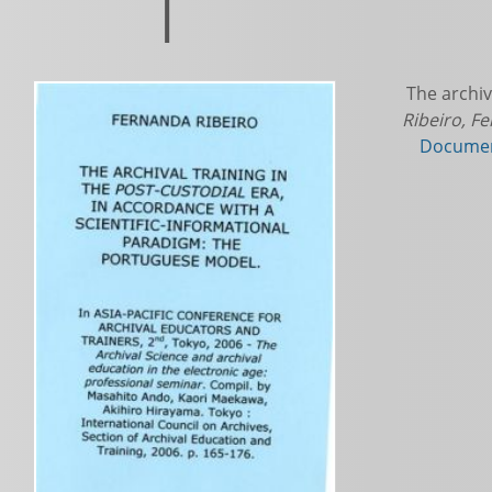
|
The archiva
Ribeiro, F
Documen