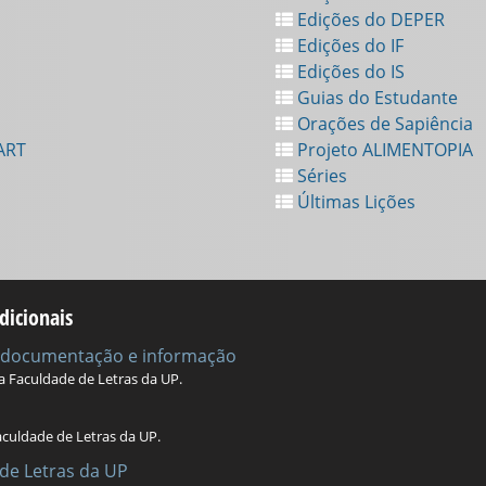
Edições do DEPER
Edições do IF
Edições do IS
Guias do Estudante
Orações de Sapiência
ART
Projeto ALIMENTOPIA
Séries
Últimas Lições
dicionais
e documentação e informação
da Faculdade de Letras da UP.
aculdade de Letras da UP.
de Letras da UP