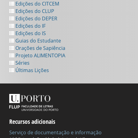
Edições do CITCEM
Edições do CLUP
Edições do DEPER
Edições do IF
Edições do IS
Guias do Estudante
Orações de Sapiência
Projeto ALIMENTOPIA
Séries
Últimas Lições
Recursos adicionais
Serviço de documentação e informação