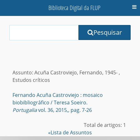
Biblioteca Digital da FLUP
M
Your
Pesquisar
Search
Terms:
Assunto: Acuña Castroviejo, Fernando, 1945- ,
Estudos críticos
Fernando Acuña Castroviejo : mosaico
biobibliográfico / Teresa Soeiro.
Portugalia
vol. 36, 2015,, pag. 7-26
Total de artigos: 1
«Lista de Assuntos