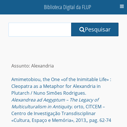
Biblioteca Digital da FLUP
M
Your
Pesquisar
Search
Terms:
Assunto: Alexandria
Amimetobiou, the One «of the Inimitable Life» :
Cleopatra as a Metaphor for Alexandria in
Plutarch / Nuno Simões Rodrigues.
Alexandrea ad Aegyptum – The Legacy of
Multiculturalism in Antiquity
. orto, CITCEM –
Centro de Investigação Transdisciplinar
«Cultura, Espaço e Memória», 2013,, pag. 62-74