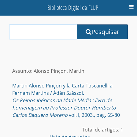
Biblioteca Digital da FLUP
M
Your
Pesquisar
Search
Terms:
Assunto: Alonso Pinçon, Martin
Martin Alonso Pinçon y la Carta Toscanelli a
Fernam Martins / Ádán Szászdi.
Os Reinos Ibéricos na Idade Média : livro de
homenagem ao Professor Doutor Humberto
Carlos Baquero Moreno
vol. I, 2003,, pag. 65-80
Total de artigos: 1