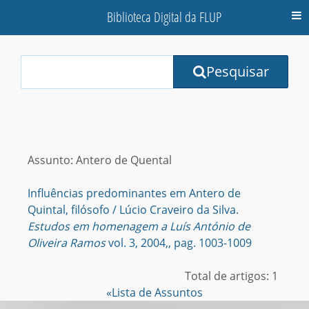
Biblioteca Digital da FLUP
M
Your
Pesquisar
Search
Terms:
Assunto: Antero de Quental
Influências predominantes em Antero de
Quintal, filósofo / Lúcio Craveiro da Silva.
Estudos em homenagem a Luís António de
Oliveira Ramos
vol. 3, 2004,, pag. 1003-1009
Total de artigos: 1
«Lista de Assuntos