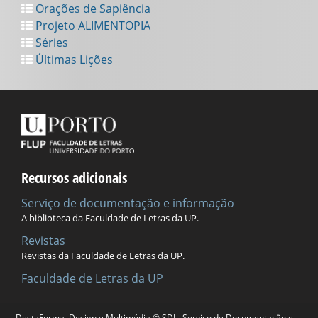
Orações de Sapiência
Projeto ALIMENTOPIA
Séries
Últimas Lições
Recursos adicionais
Serviço de documentação e informação
A biblioteca da Faculdade de Letras da UP.
Revistas
Revistas da Faculdade de Letras da UP.
Faculdade de Letras da UP
DestaForma, Design e Multimédia © SDI - Serviço de Documentação e