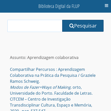
Biblioteca Digital da FLUP
M
Your
Pesquisar
Search
Terms:
Assunto: Aprendizagem colaborativa
Compartilhar Percursos : Aprendizagem
Colaborativa na Prática da Pesquisa / Graziele
Ramos Schweig.
Modos de Fazer=Ways of Making
. orto,
Universidade do Porto. Faculdade de Letras.
CITCEM – Centro de Investigação
Transdisciplinar Cultura, Espaço e Memória,