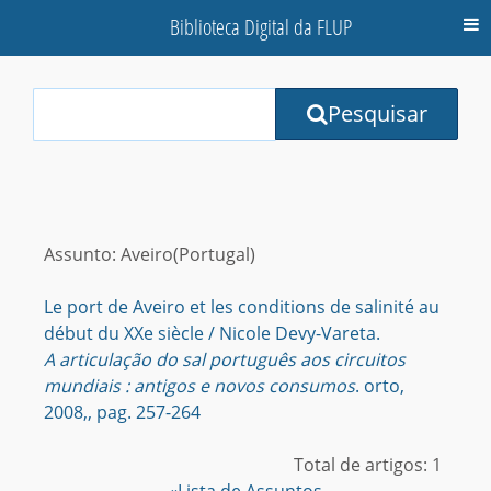
Biblioteca Digital da FLUP
M
Your
Pesquisar
Search
Terms:
Assunto: Aveiro(Portugal)
Le port de Aveiro et les conditions de salinité au
début du XXe siècle / Nicole Devy-Vareta.
A articulação do sal português aos circuitos
mundiais : antigos e novos consumos
. orto,
2008,, pag. 257-264
Total de artigos: 1