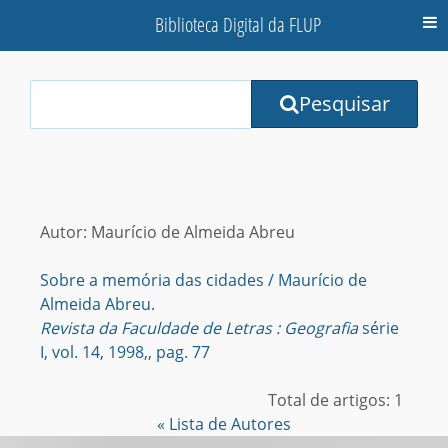
Biblioteca Digital da FLUP
M
Your
Pesquisar
Search
Terms:
Autor: Maurício de Almeida Abreu
Sobre a memória das cidades / Maurício de
Almeida Abreu.
Revista da Faculdade de Letras : Geografia
série
I, vol. 14, 1998,, pag. 77
Total de artigos: 1
« Lista de Autores