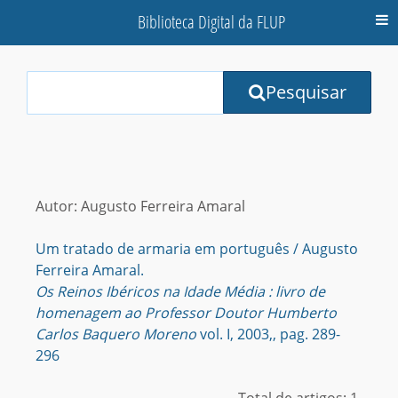
Biblioteca Digital da FLUP
M
Your
Pesquisar
Search
Terms:
Autor: Augusto Ferreira Amaral
Um tratado de armaria em português / Augusto
Ferreira Amaral.
Os Reinos Ibéricos na Idade Média : livro de
homenagem ao Professor Doutor Humberto
Carlos Baquero Moreno
vol. I, 2003,, pag. 289-
296