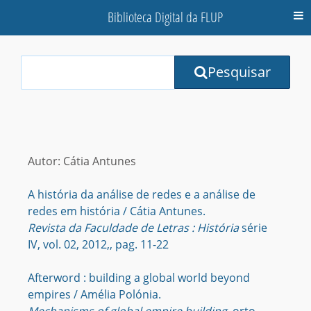
Biblioteca Digital da FLUP
M
Your
Pesquisar
Search
Terms:
Autor: Cátia Antunes
A história da análise de redes e a análise de
redes em história / Cátia Antunes.
Revista da Faculdade de Letras : História
série
IV, vol. 02, 2012,, pag. 11-22
Afterword : building a global world beyond
empires / Amélia Polónia.