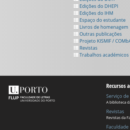
Edições do DHEPI
Edições do IHM
Espaço do estudante
Livros de homenagem
Outras publicações
Projeto KISMIF / COMb
Revistas
Trabalhos académicos
Recursos a
Serviço d
A biblioteca 
Revistas
Revistas da F
Faculdade 