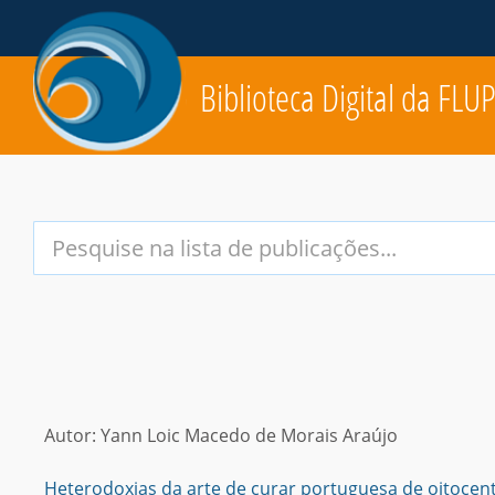
Biblioteca Digital da FLU
Your
Search
Terms:
Autor: Yann Loic Macedo de Morais Araújo
Heterodoxias da arte de curar portuguesa de oitocen