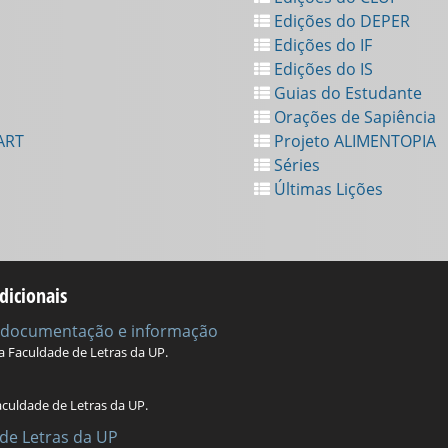
Edições do DEPER
Edições do IF
Edições do IS
Guias do Estudante
Orações de Sapiência
ART
Projeto ALIMENTOPIA
Séries
Últimas Lições
dicionais
e documentação e informação
da Faculdade de Letras da UP.
aculdade de Letras da UP.
de Letras da UP