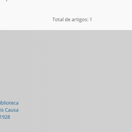
Total de artigos: 1
blioteca
is Causa
-1928