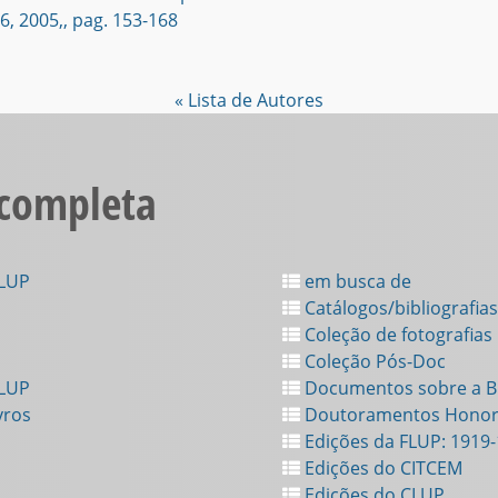
 06, 2005,, pag. 153-168
« Lista de Autores
 completa
FLUP
em busca de
Catálogos/bibliografias
Coleção de fotografias
Coleção Pós-Doc
FLUP
Documentos sobre a Bi
vros
Doutoramentos Honor
Edições da FLUP: 1919
Edições do CITCEM
Edições do CLUP