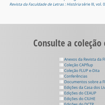
Revista da Faculdade de Letras : História
série III, vol.
Consulte a coleção
Anexos da Revista da 
Coleção CAPflup
Coleção FLUP e-Dita
Conferências
Documentos sobre a 
Edições da Casa dos Li
Edições do CEAUP
Edições do CIUHE
Edições do DCTP